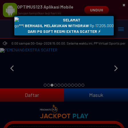
×
OPTIMUS123 Aplikasi Mobile
UNDUH
Jangan tampilkan lagi hari ini
SELAMAT
go***l
BERHASIL MELAKUKAN WITHDRAW
Rp 17.205.000
DARI PG SOFT RESMI EXTRA SCATTER ⚡
ri 15.00.00 sampai 30-Sep-2026 15.00.00. Selama waktu ini, PP Virtual Sports per
Daftar
Masuk
JACKPOT
PLAY