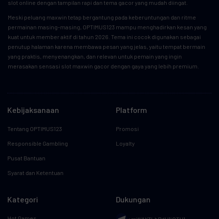
slot online dengan tampilan rapi dan tema gacor yang mudah diingat.
Meski peluang maxwin tetap bergantung pada keberuntungan dan ritme
permainan masing-masing, OPTIMUS123 mampu menghadirkan kesan yang
kuat untuk member aktif di tahun 2026. Tema ini cocok digunakan sebagai
penutup halaman karena membawa pesan yang jelas, yaitu tempat bermain
yang praktis, menyenangkan, dan relevan untuk pemain yang ingin
merasakan sensasi slot maxwin gacor dengan gaya yang lebih premium.
Kebijaksanaan
Platform
Tentang OPTIMUS123
Promosi
Responsible Gambling
Loyalty
Pusat Bantuan
Syarat dan Ketentuan
Kategori
Dukungan
Hot Games