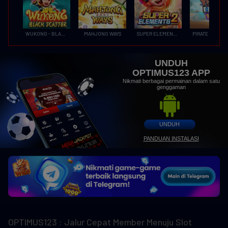
WUKONG - BLACK SCATTER
MAHJONG WAYS
SUPER ELEMENTS 2
UNDUH
OPTIMUS123 APP
Nikmati berbagai permainan dalam satu
genggaman
UNDUH
PANDUAN INSTALASI
OPTIMUS123 : Jalur Cepat Member Menuju Slot