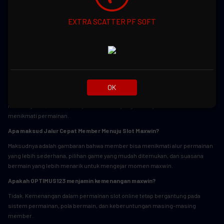
game, dan tampilan yang mudah diikuti, OPTIMUS123 bisa menjadi tempat
yang tepat untuk menikmati hiburan slot online. Dengan konsep jalur cepat
EXTRA SCATTER PF SOFT
menuju maxwin, tema ini memberikan kesan kuat, seru, dan relevan bagi
pemain yang ingin mencari pengalaman bermain yang lebih optimal.
FAQ PERTANYAAN OPTIMUS123
Apa itu OPTIMUS123?
OK
OPTIMUS123 adalah tema brand yang mengangkat konsep slot online dengan
nuansa gacor, maxwin, dan jalur member yang lebih nyaman untuk
menikmati permainan.
Apa maksud Jalur Cepat Member Menuju Slot Maxwin?
Maksudnya adalah gambaran bahwa member bisa menikmati alur permainan
yang lebih sederhana, pilihan game yang mudah ditemukan, dan suasana
bermain yang lebih menarik untuk mengejar momen maxwin.
Apakah OPTIMUS123 menjamin kemenangan maxwin?
Tidak. Kemenangan dalam permainan slot online tetap bergantung pada
sistem permainan, pola bermain, dan keberuntungan masing-masing
member.