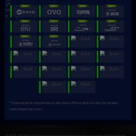
* Selama bank maintenance dan bank offline deposit dan penarikan
tidak dapat diproses
©2026 OPTIMUS123 menawarkan berbagai macam provider pilihan terbaik