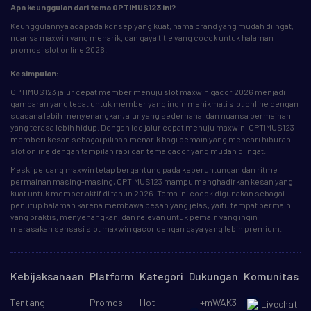
Apa keunggulan dari tema OPTIMUS123 ini?
Keunggulannya ada pada konsep yang kuat, nama brand yang mudah diingat,
nuansa maxwin yang menarik, dan gaya title yang cocok untuk halaman
promosi slot online 2026.
Kesimpulan:
OPTIMUS123 jalur cepat member menuju slot maxwin gacor 2026 menjadi
gambaran yang tepat untuk member yang ingin menikmati slot online dengan
suasana lebih menyenangkan, alur yang sederhana, dan nuansa permainan
yang terasa lebih hidup. Dengan ide jalur cepat menuju maxwin, OPTIMUS123
memberi kesan sebagai pilihan menarik bagi pemain yang mencari hiburan
slot online dengan tampilan rapi dan tema gacor yang mudah diingat.
Meski peluang maxwin tetap bergantung pada keberuntungan dan ritme
permainan masing-masing, OPTIMUS123 mampu menghadirkan kesan yang
kuat untuk member aktif di tahun 2026. Tema ini cocok digunakan sebagai
penutup halaman karena membawa pesan yang jelas, yaitu tempat bermain
yang praktis, menyenangkan, dan relevan untuk pemain yang ingin
merasakan sensasi slot maxwin gacor dengan gaya yang lebih premium.
Kebijaksanaan
Platform
Kategori
Dukungan
Komunitas
Tentang
Promosi
Hot
+mWAK3
Livechat