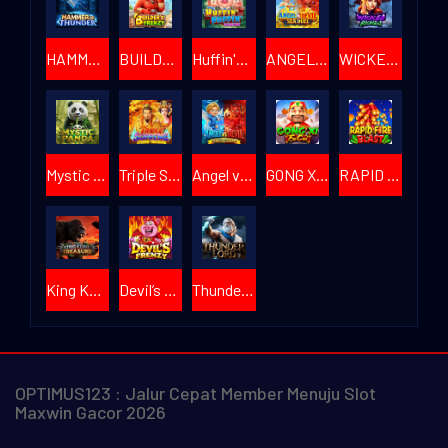
HAMMER OF THUNDER
BUILDER'S FRENZY
Huffin'and Puffin'Jackpot
ANGELVSDEVIL SEA DUEL
WICKED RICHES
Mystic Panda
Triple Supreme Xtreme Treasure
Angel vs Devil Ultimate Goal Showdown
GONG XI FA CAI
RAPID FIRE BLAST
King Kong Treasure
Devil’s Frenzy
Thunder Lord
OPTIMUS123 : Jalur Cepat Member Menuju Slot
Maxwin Gacor 2026