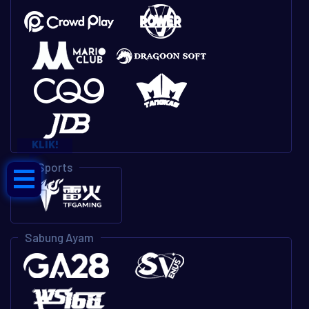
E-Sports
KLIK!
Sabung Ayam