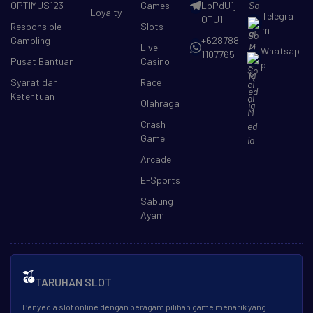
OPTIMUS123
Games
LbPdU1j
Loyalty
Telegra
OTU1
Responsible
Slots
m
Gambling
+628788
Live
Whatsap
1107765
Pusat Bantuan
Casino
p
Syarat dan
Race
Ketentuan
Olahraga
Crash
Game
Arcade
E-Sports
Sabung
Ayam
TARUHAN SLOT
Penyedia slot online dengan beragam pilihan game menarik yang