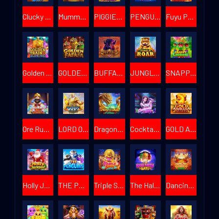
Clucky Cash
Mummy’s Treasure Quest
PIGGIES WEALTHY ANGELIC
PENGUIN QUEST
Fuyu Phoenix
Golden Train Ⅲ: Black Ore
GOLDEN FAFAFA
BUFFALO LEGEND
JUNGLE ROAR
SNAPPY CARNIVAL
Ore Rush: Cart Collector
LORD OF THE GODS
Dragon Link Fortune
Cocktail City
GOLD AROWANA
Holly Jackpot
THE PENGUINS
Triple Spin Xtreme
The Hallowin Bats
Dancing Golden Drums