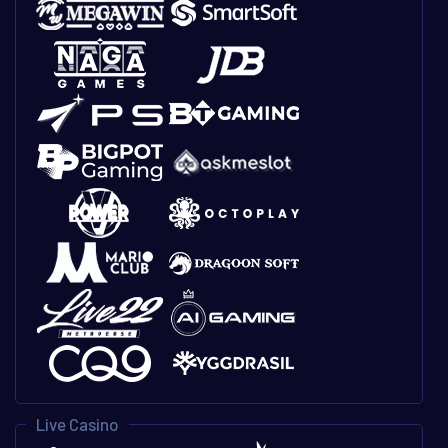
Live Casino