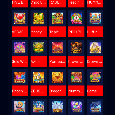
FIVE BLESSINGS ARRIVE
Choo Choo Riches
RAGE T-REX
Feeding Time
MUMMY'S CURSE
VEGAS CASH LINK
Money Piggies
Triple Ignite
RICH PIGGIES WORLD
Huffin’ And Puffin’ Rising
Gold Wheel Jackpot
Aztlan Gems
Pompeil Blaze
Crown of Hades
Crown of Olympus
Phoenix Blaze Link
ZEUS POWER
Dragon Link Collection
Mummy’s Treasure Quest 2
Gems Bonanza