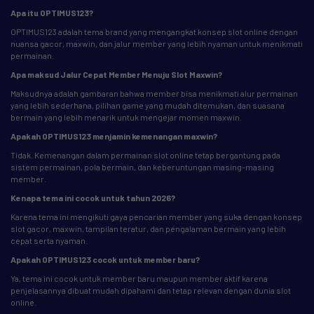
Apa itu OPTIMUS123?
OPTIMUS123 adalah tema brand yang mengangkat konsep slot online dengan
nuansa gacor, maxwin, dan jalur member yang lebih nyaman untuk menikmati
permainan.
Apa maksud Jalur Cepat Member Menuju Slot Maxwin?
Maksudnya adalah gambaran bahwa member bisa menikmati alur permainan
yang lebih sederhana, pilihan game yang mudah ditemukan, dan suasana
bermain yang lebih menarik untuk mengejar momen maxwin.
Apakah OPTIMUS123 menjamin kemenangan maxwin?
Tidak. Kemenangan dalam permainan slot online tetap bergantung pada
sistem permainan, pola bermain, dan keberuntungan masing-masing
member.
Kenapa tema ini cocok untuk tahun 2026?
Karena tema ini mengikuti gaya pencarian member yang suka dengan konsep
slot gacor, maxwin, tampilan teratur, dan pengalaman bermain yang lebih
cepat serta nyaman.
Apakah OPTIMUS123 cocok untuk member baru?
Ya, tema ini cocok untuk member baru maupun member aktif karena
penjelasannya dibuat mudah dipahami dan tetap relevan dengan dunia slot
online.