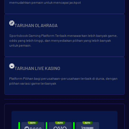
memudahkan pemain untuk mencapai jackpot
TARUHAN OLAHRAGA
Sportsbook Gaming Platform Terbaik menawarkan lebih banyak game,
odds yang lebih tinggi, dan menyediakan pilihan yang lebih banyak
untuk pemain.
TARUHAN LIVE KASINO
Platform Pilihan bagi perusahaan-perusahaan terbaik di dunia, dengan
pilihan variasi game terbanyak