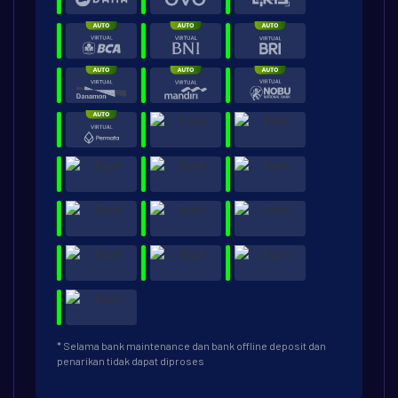
* Selama bank maintenance dan bank offline deposit dan
penarikan tidak dapat diproses