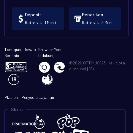
Deposit
Penarikan
Rata-rata 1 Menit
Rata-rata 3 Menit
Tanggung Jawab
Browser Yang
Bermain
Didukung
©2026 OPTIMUS123. Hak cipta
dilindungi | 18+
Platform Penyedia Layanan
Slots