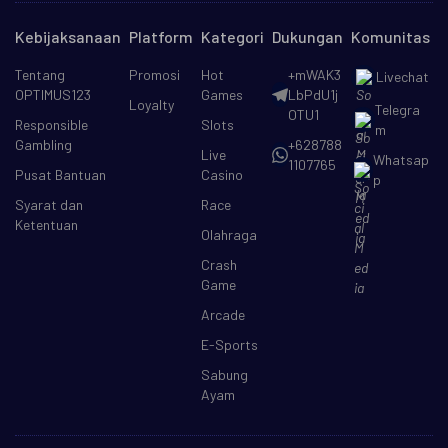
Kebijaksanaan
Platform
Kategori
Dukungan
Komunitas
Tentang
Promosi
Hot
+mWAK3
Livechat
OPTIMUS123
Games
LbPdU1j
Loyalty
Telegra
OTU1
Responsible
Slots
m
Gambling
+628788
Live
Whatsap
1107765
Pusat Bantuan
Casino
p
Syarat dan
Race
Ketentuan
Olahraga
Crash
Game
Arcade
E-Sports
Sabung
Ayam