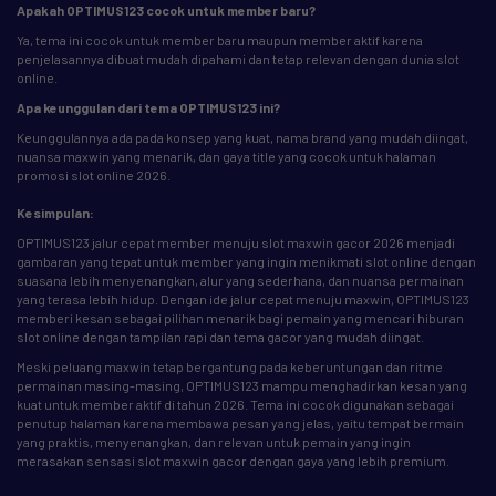
Apakah OPTIMUS123 cocok untuk member baru?
Ya, tema ini cocok untuk member baru maupun member aktif karena
penjelasannya dibuat mudah dipahami dan tetap relevan dengan dunia slot
online.
Apa keunggulan dari tema OPTIMUS123 ini?
Keunggulannya ada pada konsep yang kuat, nama brand yang mudah diingat,
nuansa maxwin yang menarik, dan gaya title yang cocok untuk halaman
promosi slot online 2026.
Kesimpulan:
OPTIMUS123 jalur cepat member menuju slot maxwin gacor 2026 menjadi
gambaran yang tepat untuk member yang ingin menikmati slot online dengan
suasana lebih menyenangkan, alur yang sederhana, dan nuansa permainan
yang terasa lebih hidup. Dengan ide jalur cepat menuju maxwin, OPTIMUS123
memberi kesan sebagai pilihan menarik bagi pemain yang mencari hiburan
slot online dengan tampilan rapi dan tema gacor yang mudah diingat.
Meski peluang maxwin tetap bergantung pada keberuntungan dan ritme
permainan masing-masing, OPTIMUS123 mampu menghadirkan kesan yang
kuat untuk member aktif di tahun 2026. Tema ini cocok digunakan sebagai
penutup halaman karena membawa pesan yang jelas, yaitu tempat bermain
yang praktis, menyenangkan, dan relevan untuk pemain yang ingin
merasakan sensasi slot maxwin gacor dengan gaya yang lebih premium.