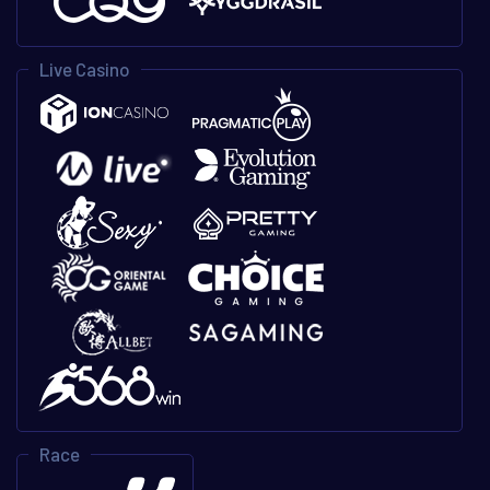
Live Casino
Race