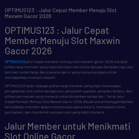
OPTIMUS123 : Jalur Cepat Member Menuju Slot
Maxwin Gacor 2026
OPTIMUS123 : Jalur Cepat
Member Menuju Slot Maxwin
Gacor 2026
OPTIMUS123
jalur cepat member menuju slot maxwin gacor 2026 menjadi
pilihan bagi member yang ingin bermain slot online dengan tampilan rapi, alur
bermain sederhana, dan suasana gacor yang menyenangkan untuk
mendapatkan momen maxwin.
OPTIMUS123 hadir sebagai pilihan bagi member yang ingin merasakan
pengalaman slot online dengan alur yang lebih nyaman, tampilan teratur, dan
pilihan permainan yang menarik untuk dimainkan setiap hari. Tema Jalur
Cepat Member Menuju Slot Maxwin Gacor 2026 dibuat untuk menggambarkan
kemudahan member dalam menemukan game favorit, memahami ritme
permainan, dan menikmati sensasi spin yang lebih menarik.
Jalur Member untuk Menikmati
Slot Online Gacor