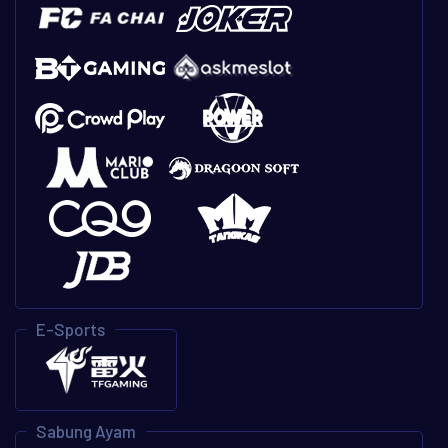
E-Sports
Sabung Ayam