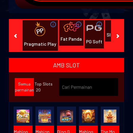
i
i
i
i
Slot88 x PP
Fat Panda
PG Soft
Pragmatic Play
AMB SLOT
Semua
Top
Slots
permainan
20
Mahjong Legend
Mahjong Legend Xmas
Dino Gems
Mahjong Legacy
The Monkey King