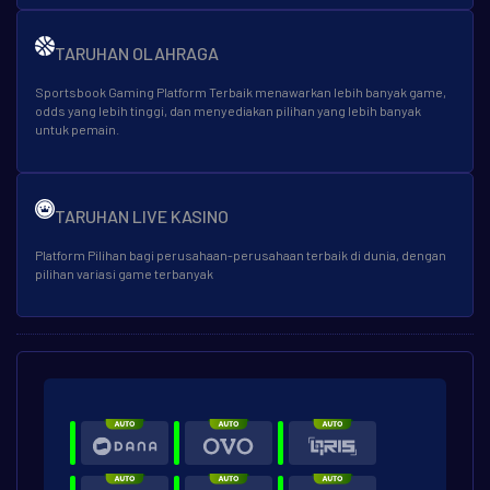
TARUHAN OLAHRAGA
Sportsbook Gaming Platform Terbaik menawarkan lebih banyak game,
odds yang lebih tinggi, dan menyediakan pilihan yang lebih banyak
untuk pemain.
TARUHAN LIVE KASINO
Platform Pilihan bagi perusahaan-perusahaan terbaik di dunia, dengan
pilihan variasi game terbanyak