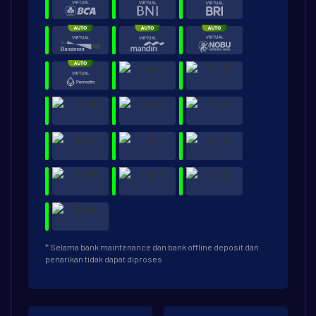
* Selama bank maintenance dan bank offline deposit dan
penarikan tidak dapat diproses