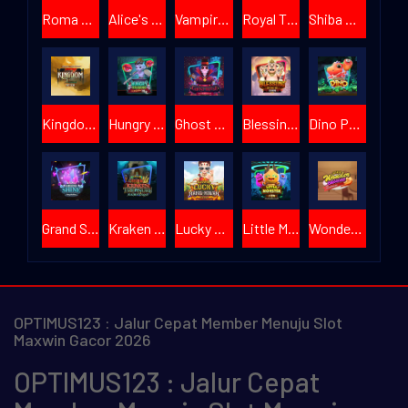
Roma Plus
Alice's Wonder
Vampire Hunter
Royal Thai Dessert
Shiba Mogul
Kingdom Z
Hungry Krahung
Ghost House
Blessing of the Ox
Dino Pops
Grand Shine
Kraken Treasure
Lucky NangKwak
Little Monster
Wonder Cuisine
OPTIMUS123 : Jalur Cepat Member Menuju Slot
Maxwin Gacor 2026
OPTIMUS123 : Jalur Cepat