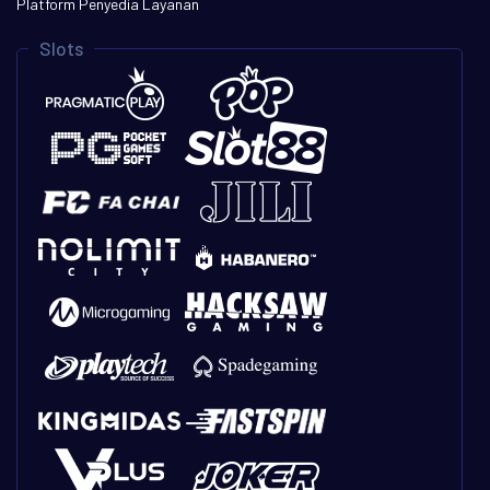
Platform Penyedia Layanan
Slots