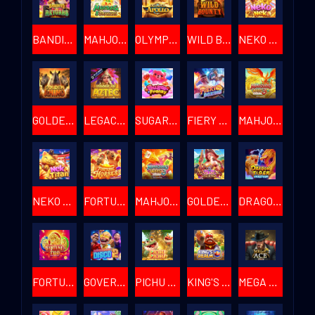
BANDITO RETURNS
MAHJONG 5 DRAGONS
OLYMPUS APOLLO
WILD BOUNTY
NEKO X NEKO
GOLDEN RHINO
LEGACY OF AZTEC
SUGAR FRENZY
FIERY BOXING
MAHJONG WAYS 3+
NEKO TITAN
FORTUNE HORSES
MAHJONG WAYS 3
GOLDEN ISLAND
DRAGON TIGER SHOWDOWN
FORTUNE TRIO
GOVERNMENT DISCO 2
PICHU PICHU
KING'S REALM
MEGA ACE