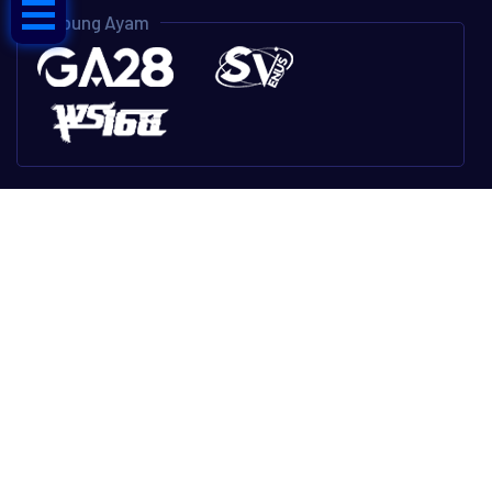
Sabung Ayam