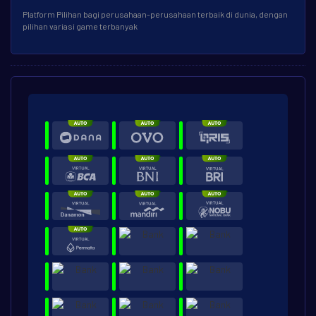
Platform Pilihan bagi perusahaan-perusahaan terbaik di dunia, dengan
pilihan variasi game terbanyak