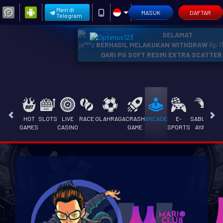
Main di
MASUK
DAFTAR
Telegram
SELAMAT
je***z
BERHASIL MELAKUKAN WITHDRAW
Rp 1
DARI PG SOFT RESMI EXTRA SCATTER
HOT
SLOTS
LIVE
RACE
OLAHRAGA
CRASH
ARCADE
E-
SABUNG
PR
GAMES
CASINO
GAME
SPORTS
AYAM