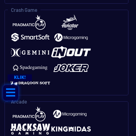
Crash Game
KLIK!
Arcade