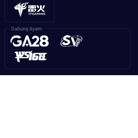
Sabung Ayam