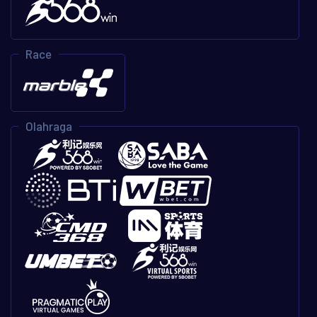
Race
Olahraga