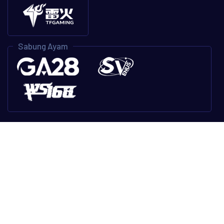
Sabung Ayam