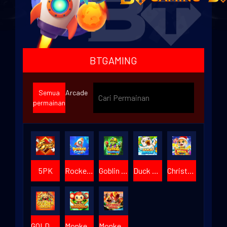
BTGAMING
Semua
Arcade
permainan
5PK
Rocket Crash
Goblin Treasure
Duck River
Christmas Mines
GOLDEN BASIN
Monkey Thunderbolt
Monkey King