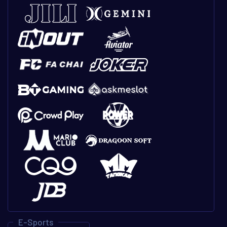
E-Sports