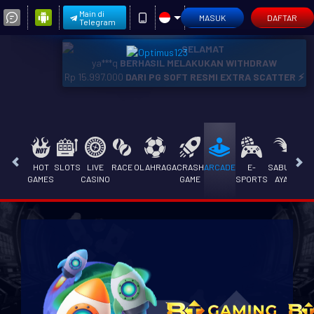
Main di
MASUK
DAFTAR
Telegram
SELAMAT
ya***q
BERHASIL MELAKUKAN WITHDRAW
Rp 15.997.000
DARI PG SOFT RESMI EXTRA SCATTER ⚡
HOT
SLOTS
LIVE
RACE
OLAHRAGA
CRASH
ARCADE
E-
SABUNG
PR
GAMES
CASINO
GAME
SPORTS
AYAM