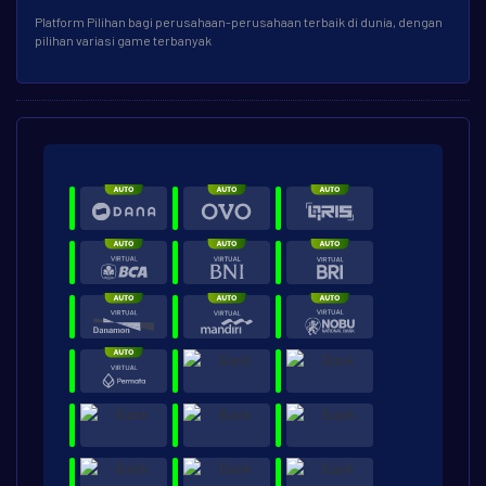
Platform Pilihan bagi perusahaan-perusahaan terbaik di dunia, dengan
pilihan variasi game terbanyak