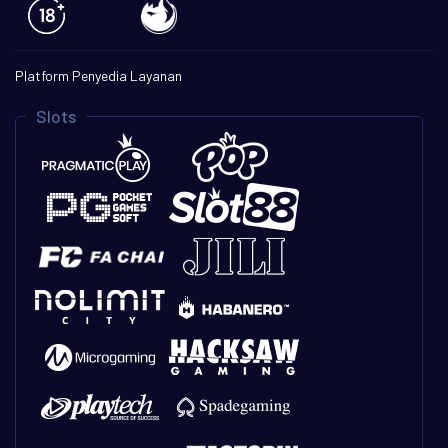
Platform Penyedia Layanan
Slots