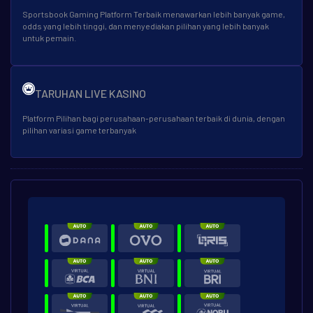
Sportsbook Gaming Platform Terbaik menawarkan lebih banyak game,
odds yang lebih tinggi, dan menyediakan pilihan yang lebih banyak
untuk pemain.
TARUHAN LIVE KASINO
Platform Pilihan bagi perusahaan-perusahaan terbaik di dunia, dengan
pilihan variasi game terbanyak