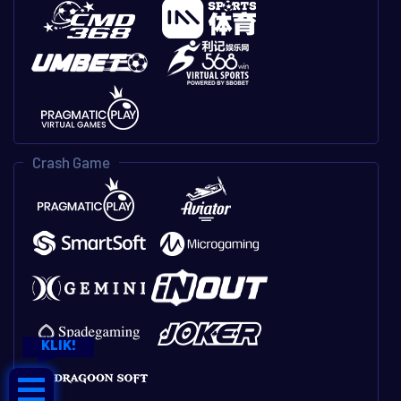
Crash Game
KLIK!