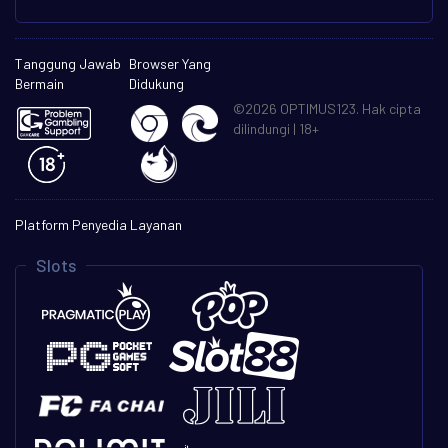
Tanggung Jawab
Browser Yang
Bermain
Didukung
©2026 OPTIMUS123. Hak cipta
dilindungi | 18+
Platform Penyedia Layanan
Slots