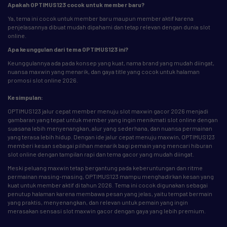
Apakah OPTIMUS123 cocok untuk member baru?
Ya, tema ini cocok untuk member baru maupun member aktif karena
penjelasannya dibuat mudah dipahami dan tetap relevan dengan dunia slot
online.
Apa keunggulan dari tema OPTIMUS123 ini?
Keunggulannya ada pada konsep yang kuat, nama brand yang mudah diingat,
nuansa maxwin yang menarik, dan gaya title yang cocok untuk halaman
promosi slot online 2026.
Kesimpulan:
OPTIMUS123 jalur cepat member menuju slot maxwin gacor 2026 menjadi
gambaran yang tepat untuk member yang ingin menikmati slot online dengan
suasana lebih menyenangkan, alur yang sederhana, dan nuansa permainan
yang terasa lebih hidup. Dengan ide jalur cepat menuju maxwin, OPTIMUS123
memberi kesan sebagai pilihan menarik bagi pemain yang mencari hiburan
slot online dengan tampilan rapi dan tema gacor yang mudah diingat.
Meski peluang maxwin tetap bergantung pada keberuntungan dan ritme
permainan masing-masing, OPTIMUS123 mampu menghadirkan kesan yang
kuat untuk member aktif di tahun 2026. Tema ini cocok digunakan sebagai
penutup halaman karena membawa pesan yang jelas, yaitu tempat bermain
yang praktis, menyenangkan, dan relevan untuk pemain yang ingin
merasakan sensasi slot maxwin gacor dengan gaya yang lebih premium.