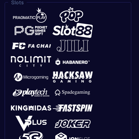
Slots