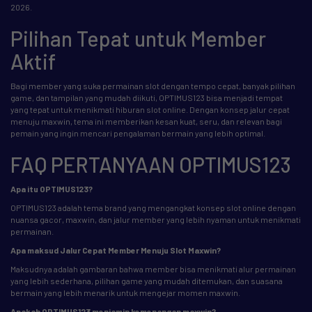
2026.
Pilihan Tepat untuk Member
Aktif
Bagi member yang suka permainan slot dengan tempo cepat, banyak pilihan
game, dan tampilan yang mudah diikuti, OPTIMUS123 bisa menjadi tempat
yang tepat untuk menikmati hiburan slot online. Dengan konsep jalur cepat
menuju maxwin, tema ini memberikan kesan kuat, seru, dan relevan bagi
pemain yang ingin mencari pengalaman bermain yang lebih optimal.
FAQ PERTANYAAN OPTIMUS123
Apa itu OPTIMUS123?
OPTIMUS123 adalah tema brand yang mengangkat konsep slot online dengan
nuansa gacor, maxwin, dan jalur member yang lebih nyaman untuk menikmati
permainan.
Apa maksud Jalur Cepat Member Menuju Slot Maxwin?
Maksudnya adalah gambaran bahwa member bisa menikmati alur permainan
yang lebih sederhana, pilihan game yang mudah ditemukan, dan suasana
bermain yang lebih menarik untuk mengejar momen maxwin.
Apakah OPTIMUS123 menjamin kemenangan maxwin?