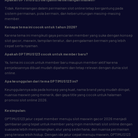
Tidak. Kemenangan dalam permainan slot online tetap bergantung pada
sistem permainan, pola bermain, dan keberuntungan masing-masing
member.
Kenapa tema ini cocok untuk tahun 2026?
Karena tema ini mengikuti gaya pencarian member yang suka dengan konsep
slot gacor, maxwin, tampilan teratur, dan pengalaman bermain yang lebih
cepat serta nyaman.
Apakah OPTIMUS123 cocok untuk member baru?
Ya, tema ini cocok untuk member baru maupun member aktif karena
penjelasannya dibuat mudah dipahami dan tetap relevan dengan dunia slot
online.
Apa keunggulan dari tema OPTIMUS123 ini?
Keunggulannya ada pada konsep yang kuat, nama brand yang mudah diingat,
nuansa maxwin yang menarik, dan gaya title yang cocok untuk halaman
promosi slot online 2026.
Kesimpulan:
OPTIMUS123 jalur cepat member menuju slot maxwin gacor 2026 menjadi
gambaran yang tepat untuk member yang ingin menikmati slot online dengan
suasana lebih menyenangkan, alur yang sederhana, dan nuansa permainan
yang terasa lebih hidup. Dengan ide jalur cepat menuju maxwin, OPTIMUS123