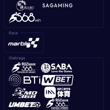
Race
Olahraga