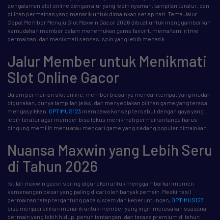
pengalaman slot online dengan alur yang lebih nyaman, tampilan teratur, dan
pilihan permainan yang menarik untuk dimainkan setiap hari. Tema Jalur
Cepat Member Menuju Slot Maxwin Gacor 2026 dibuat untuk menggambarkan
kemudahan member dalam menemukan game favorit, memahami ritme
permainan, dan menikmati sensasi spin yang lebih menarik.
Jalur Member untuk Menikmati
Slot Online Gacor
Dalam permainan slot online, member biasanya mencari tempat yang mudah
digunakan, punya tampilan jelas, dan menyediakan pilihan game yang terasa
mengasyikkan.
OPTIMUS123
membawa konsep tersebut dengan gaya yang
lebih teratur agar member bisa fokus menikmati permainan tanpa harus
bingung memilih menu atau mencari game yang sedang populer dimainkan.
Nuansa Maxwin yang Lebih Seru
di Tahun 2026
Istilah maxwin gacor sering digunakan untuk menggambarkan momen
kemenangan besar yang paling dicari oleh banyak pemain. Meski hasil
permainan tetap tergantung pada sistem dan keberuntungan,
OPTIMUS123
bisa menjadi pilihan menarik untuk member yang ingin merasakan suasana
bermain yang lebih hidup, penuh tantangan, dan terasa premium di tahun