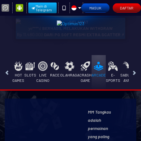
Main di
MASUK
DAFTAR
Telegram
SELAMAT
ye****d
BERHASIL MELAKUKAN WITHDRAW
Rp 11.480.000
DARI PG SOFT RESMI EXTRA SCATTER ⚡
HOT
SLOTS
LIVE
RACE
OLAHRAGA
CRASH
ARCADE
E-
SABUNG
PR
GAMES
CASINO
GAME
SPORTS
AYAM
MM Tangkas
adalah
permainan
yang paling