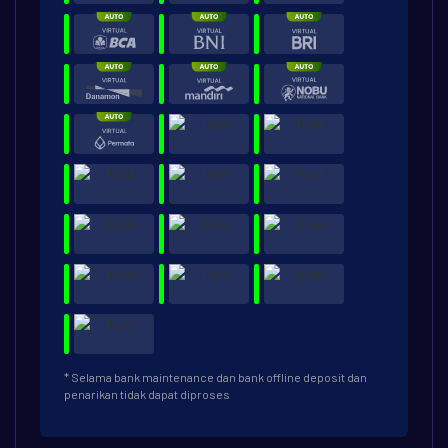
* Selama bank maintenance dan bank offline deposit dan
penarikan tidak dapat diproses