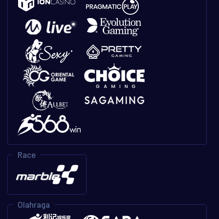
Race
Olahraga