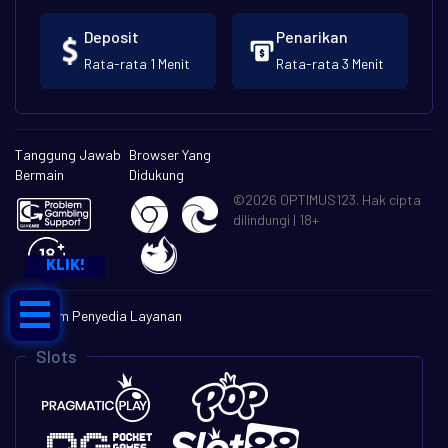
Deposit
Penarikan
Rata-rata 1 Menit
Rata-rata 3 Menit
Tanggung Jawab
Browser Yang
Bermain
Didukung
©2026 OPTIMUS123. Hak cipta
dilindungi | 18+
KLIK!
Platform Penyedia Layanan
Slots