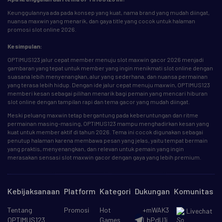
Keunggulannya ada pada konsep yang kuat, nama brand yang mudah diingat,
nuansa maxwin yang menarik, dan gaya title yang cocok untuk halaman
promosi slot online 2026.
Kesimpulan:
OPTIMUS123 jalur cepat member menuju slot maxwin gacor 2026 menjadi
gambaran yang tepat untuk member yang ingin menikmati slot online dengan
suasana lebih menyenangkan, alur yang sederhana, dan nuansa permainan
yang terasa lebih hidup. Dengan ide jalur cepat menuju maxwin, OPTIMUS123
memberi kesan sebagai pilihan menarik bagi pemain yang mencari hiburan
slot online dengan tampilan rapi dan tema gacor yang mudah diingat.
Meski peluang maxwin tetap bergantung pada keberuntungan dan ritme
permainan masing-masing, OPTIMUS123 mampu menghadirkan kesan yang
kuat untuk member aktif di tahun 2026. Tema ini cocok digunakan sebagai
penutup halaman karena membawa pesan yang jelas, yaitu tempat bermain
yang praktis, menyenangkan, dan relevan untuk pemain yang ingin
merasakan sensasi slot maxwin gacor dengan gaya yang lebih premium.
Kebijaksanaan
Platform
Kategori
Dukungan
Komunitas
Tentang
Promosi
Hot
+mWAK3
Livechat
OPTIMUS123
Games
LbPdU1j