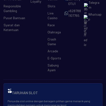
Loyalty
Telegra
OTU1
Responsible
Slots
m
Gambling
+628788
Live
Whatsap
1107765
Pusat Bantuan
Casino
p
Syarat dan
Race
Ketentuan
Olahraga
Crash
Game
Arcade
E-Sports
Sabung
Ayam
TARUHAN SLOT
Penyedia slot online dengan beragam pilihan game menarik yang
memudahkan pemain untuk mencapai jackpot