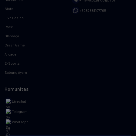
+mWAK3LbPdU1jOTU1
Slots
+6287881107765
Live Casino
Race
Olahraga
Crash Game
Arcade
E-Sports
Sabung Ayam
Komunitas
Livechat
Telegram
Whatsapp