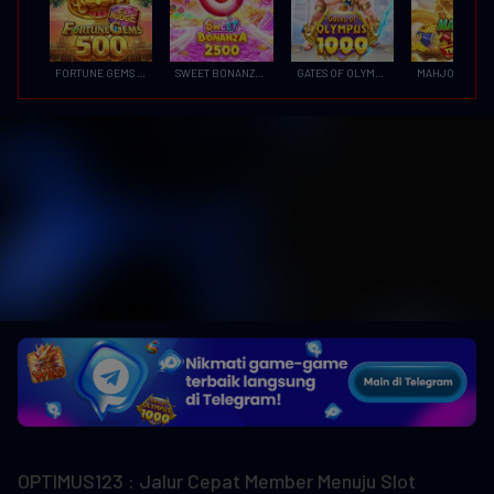
FORTUNE GEMS 500
SWEET BONANZA 2500
GATES OF OLYMPUS 1000
OPTIMUS123 : Jalur Cepat Member Menuju Slot