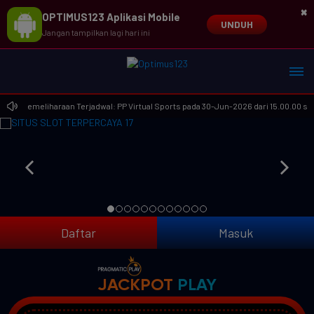
×
OPTIMUS123 Aplikasi Mobile
UNDUH
Jangan tampilkan lagi hari ini
Pemeliharaan Terjadwal: PP Virtual Sports pada 30-Jun-2026 dari 15.00.00 sam
Daftar
Masuk
JACKPOT
PLAY