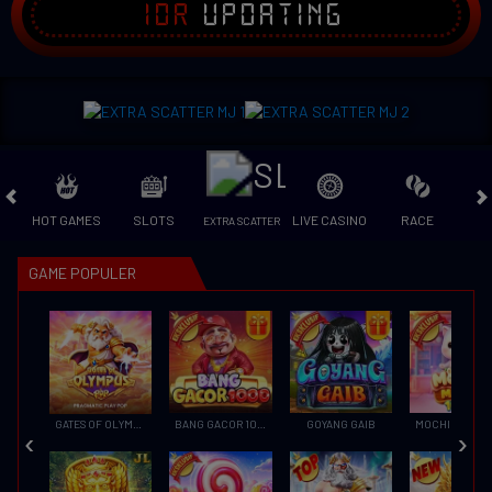
IDR
UPDATING
HOT GAMES
SLOTS
LIVE CASINO
RACE
OL
EXTRA SCATTER
GAME POPULER
GATES OF OLYMPUS POP
BANG GACOR 1000
GOYANG GAIB